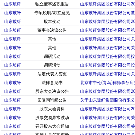
山东玻纤
独立董事述职报告
山东玻纤集团股份有限公司20
山东玻纤
专项说明/独立意见
山东玻纤集团股份有限公司董
山东玻纤
股本变动
山东玻纤集团股份有限公司2
山东玻纤
董事会决议公告
山东玻纤集团股份有限公司第
山东玻纤
其他
山东玻纤集团股份有限公司关
山东玻纤
其他
山东玻纤集团股份有限公司关
山东玻纤
调研活动
山东玻纤集团股份有限公司投资者
山东玻纤
调研活动
山东玻纤集团股份有限公司投
山东玻纤
法定代表人变更
山东玻纤集团股份有限公司关
山东玻纤
法律意见书
北京市中伦(青岛)律师事务
山东玻纤
股东大会决议公告
山东玻纤集团股份有限公司2
山东玻纤
回复问询函公告
关于山东玻纤集团股份有限公
山东玻纤
股东大会资料
山东玻纤集团股份有限公司2
山东玻纤
股票交易异常波动
山东玻纤集团股份有限公司关
山东玻纤
召开股东大会通知
山东玻纤集团股份有限公司关