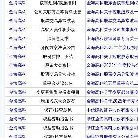
金海高科
议事规则/实施细则
金海高科股东会议事规则(20
金海高科
公司关联方基本资料变更
金海高科关于控股股东及
金海高科
股票交易异常波动
金海高科股票交易异常波
金海高科
高管人员任职变动
金海高科关于公司董事离
金海高科
法律意见书
上海段和段律师事务所关于
金海高科
分配方案决议公告
金海高科2025年年度股东
金海高科
股份质押、冻结
金海高科关于控股股东股
金海高科
股东大会资料
金海高科2025年年度股东
金海高科
股票交易异常波动
金海高科股票交易异常波
金海高科
董事会决议公告
金海高科第五届董事会第
金海高科
变更募集资金投资项目
金海高科关于变更部分募
金海高科
增加股东大会议案
金海高科关于2025年年
金海高科
保荐/核查意见
中信建投证券股份有限公
金海高科
权益变动报告书
浙江金海高科股份有限公
金海高科
权益变动报告书
浙江金海高科股份有限公
金海高科
保荐/核查意见
华福证券股份有限公司关