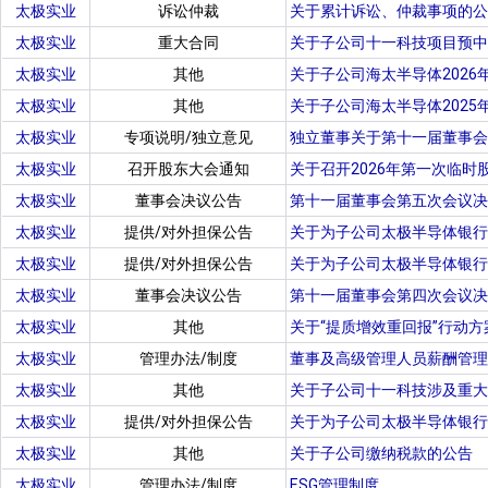
太极实业
诉讼仲裁
关于累计诉讼、仲裁事项的公
太极实业
重大合同
关于子公司十一科技项目预中
太极实业
其他
关于子公司海太半导体202
太极实业
其他
关于子公司海太半导体2025
太极实业
专项说明/独立意见
独立董事关于第十一届董事会
太极实业
召开股东大会通知
关于召开2026年第一次临时
太极实业
董事会决议公告
第十一届董事会第五次会议决
太极实业
提供/对外担保公告
关于为子公司太极半导体银行
太极实业
提供/对外担保公告
关于为子公司太极半导体银行
太极实业
董事会决议公告
第十一届董事会第四次会议决
太极实业
其他
关于“提质增效重回报”行动方
太极实业
管理办法/制度
董事及高级管理人员薪酬管理
太极实业
其他
关于子公司十一科技涉及重大
太极实业
提供/对外担保公告
关于为子公司太极半导体银行
太极实业
其他
关于子公司缴纳税款的公告
太极实业
管理办法/制度
ESG管理制度