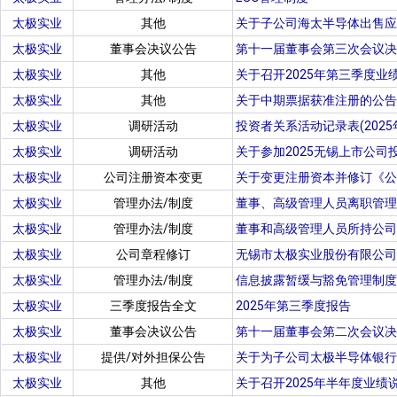
太极实业
其他
关于子公司海太半导体出售应
太极实业
董事会决议公告
第十一届董事会第三次会议决
太极实业
其他
关于召开2025年第三季度业
太极实业
其他
关于中期票据获准注册的公告
太极实业
调研活动
投资者关系活动记录表(2025年
太极实业
调研活动
关于参加2025无锡上市公
太极实业
公司注册资本变更
关于变更注册资本并修订《公
太极实业
管理办法/制度
董事、高级管理人员离职管理
太极实业
管理办法/制度
董事和高级管理人员所持公
太极实业
公司章程修订
无锡市太极实业股份有限公司章程
太极实业
管理办法/制度
信息披露暂缓与豁免管理制度
太极实业
三季度报告全文
2025年第三季度报告
太极实业
董事会决议公告
第十一届董事会第二次会议决
太极实业
提供/对外担保公告
关于为子公司太极半导体银行
太极实业
其他
关于召开2025年半年度业绩