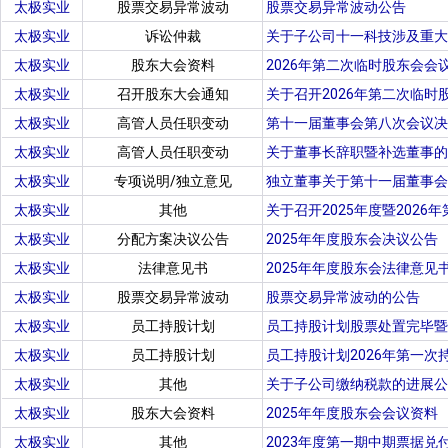
太极实业
股票交易异常波动
股票交易异常波动公告
太极实业
诉讼仲裁
关于子公司十一科技涉及重大
太极实业
股东大会资料
2026年第二次临时股东会会
太极实业
召开股东大会通知
关于召开2026年第二次临时
太极实业
高管人员任职变动
第十一届董事会第八次会议决
太极实业
高管人员任职变动
关于董事长辞职暨补选董事的
太极实业
专项说明/独立意见
独立董事关于第十一届董事会
太极实业
其他
关于召开2025年度暨202
太极实业
分配方案决议公告
2025年年度股东会决议公告
太极实业
法律意见书
2025年年度股东会法律意见
太极实业
股票交易异常波动
股票交易异常波动的公告
太极实业
员工持股计划
员工持股计划股票处置完毕暨
太极实业
员工持股计划
员工持股计划2026年第一次
太极实业
其他
关于子公司缴纳税款的进展公
太极实业
股东大会资料
2025年年度股东会会议资料
太极实业
其他
2023年度第一期中期票据兑