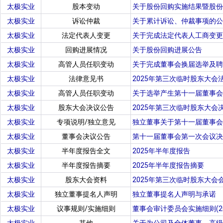
太极实业
股本变动
关于股份回购实施结果暨股份
太极实业
诉讼仲裁
关于累计诉讼、仲裁事项的公
太极实业
法定代表人变更
关于完成法定代表人工商变更
太极实业
回购进展情况
关于股份回购进展公告
太极实业
高管人员任职变动
关于完成董事会换届选举及
太极实业
法律意见书
2025年第三次临时股东大会
太极实业
高管人员任职变动
关于选举产生第十一届董事会
太极实业
股东大会决议公告
2025年第三次临时股东大会
太极实业
专项说明/独立意见
独立董事关于第十一届董事会
太极实业
董事会决议公告
第十一届董事会第一次会议决
太极实业
半年度报告全文
2025年半年度报告
太极实业
半年度报告摘要
2025年半年度报告摘要
太极实业
股东大会资料
2025年第三次临时股东大会
太极实业
独立董事提名人声明
独立董事提名人声明与承诺
太极实业
议事规则/实施细则
董事会审计委员会实施细则(20