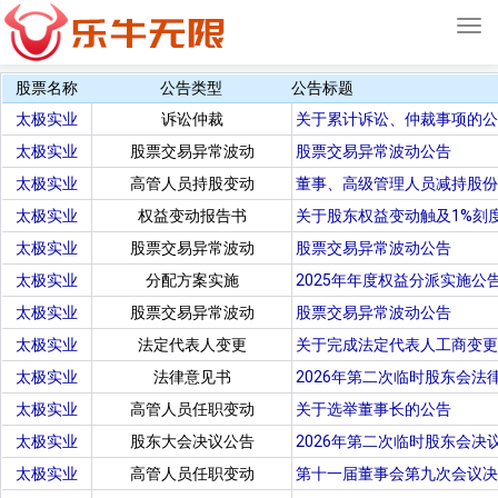
Tog
navi
股票名称
公告类型
公告标题
太极实业
诉讼仲裁
关于累计诉讼、仲裁事项的公
太极实业
股票交易异常波动
股票交易异常波动公告
太极实业
高管人员持股变动
董事、高级管理人员减持股份
太极实业
权益变动报告书
关于股东权益变动触及1%刻
太极实业
股票交易异常波动
股票交易异常波动公告
太极实业
分配方案实施
2025年年度权益分派实施公
太极实业
股票交易异常波动
股票交易异常波动公告
太极实业
法定代表人变更
关于完成法定代表人工商变更
太极实业
法律意见书
2026年第二次临时股东会法
太极实业
高管人员任职变动
关于选举董事长的公告
太极实业
股东大会决议公告
2026年第二次临时股东会决
太极实业
高管人员任职变动
第十一届董事会第九次会议决