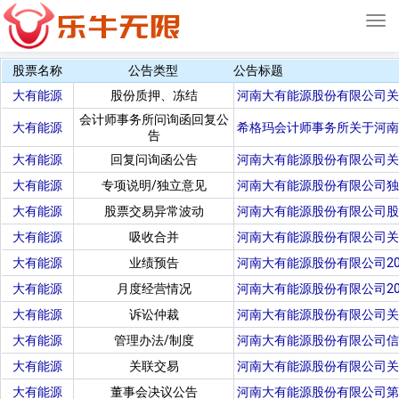
Tog
navi
股票名称
公告类型
公告标题
大有能源
股份质押、冻结
河南大有能源股份有限公司关
会计师事务所问询函回复公
大有能源
希格玛会计师事务所关于河南
告
大有能源
回复问询函公告
河南大有能源股份有限公司关
大有能源
专项说明/独立意见
河南大有能源股份有限公司独
大有能源
股票交易异常波动
河南大有能源股份有限公司股
大有能源
吸收合并
河南大有能源股份有限公司关
大有能源
业绩预告
河南大有能源股份有限公司2
大有能源
月度经营情况
河南大有能源股份有限公司2
大有能源
诉讼仲裁
河南大有能源股份有限公司关
大有能源
管理办法/制度
河南大有能源股份有限公司信
大有能源
关联交易
河南大有能源股份有限公司关
大有能源
董事会决议公告
河南大有能源股份有限公司第