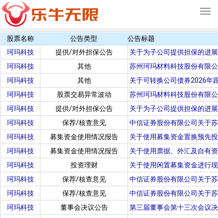
Tog
navi
股票名称
公告类型
公告标题
珂玛科技
提供/对外担保公告
关于为子公司提供担保的进展
珂玛科技
其他
苏州珂玛材料科技股份有限公
珂玛科技
其他
关于可转换公司债券2026年
珂玛科技
股票交易异常波动
苏州珂玛材料科技股份有限公
珂玛科技
提供/对外担保公告
关于为子公司提供担保的进展
珂玛科技
保荐/核查意见
中信证券股份有限公司关于苏
珂玛科技
募集资金使用情况报告
关于使用募集资金置换预先投
珂玛科技
募集资金使用情况报告
关于使用票据、外汇及自有资
珂玛科技
投资理财
关于使用闲置募集资金进行现
珂玛科技
保荐/核查意见
中信证券股份有限公司关于
珂玛科技
保荐/核查意见
中信证券股份有限公司关于苏
珂玛科技
董事会决议公告
第三届董事会第十三次会议决