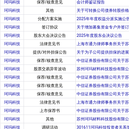
珂玛科技
保荐/核查意见
会计师鉴证报告
珂玛科技
其他
关于可转换公司债券转股价格
珂玛科技
分配方案实施
2025年年度权益分派实施公
珂玛科技
签订协议
关于增加募集资金专户并签订
珂玛科技
股东大会决议公告
2025年度股东会决议公告
珂玛科技
法律意见书
上海市通力律师事务所关于苏
珂玛科技
提供/对外担保公告
关于为子公司提供担保的进展
珂玛科技
保荐/核查意见
中信证券股份有限公司关于苏
珂玛科技
股票交易异常波动
苏州珂玛材料科技股份有限公
珂玛科技
保荐/核查意见
中信证券股份有限公司关于苏
珂玛科技
保荐/核查意见
中信证券股份有限公司关于苏
珂玛科技
保荐/核查意见
中信证券股份有限公司关于苏
珂玛科技
法律意见书
上海市通力律师事务所关于苏
珂玛科技
上市保荐书
中信证券股份有限公司关于苏
珂玛科技
其他
苏州珂玛材料科技股份有限公
珂玛科技
调研活动
301611珂玛科技投资者关系管