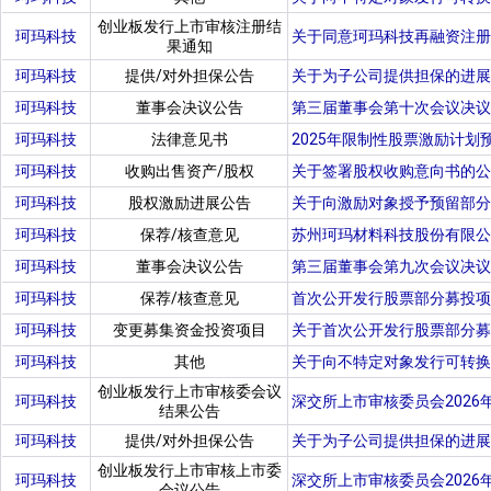
创业板发行上市审核注册结
珂玛科技
关于同意珂玛科技再融资注册
果通知
珂玛科技
提供/对外担保公告
关于为子公司提供担保的进展
珂玛科技
董事会决议公告
第三届董事会第十次会议决议
珂玛科技
法律意见书
2025年限制性股票激励计
珂玛科技
收购出售资产/股权
关于签署股权收购意向书的公
珂玛科技
股权激励进展公告
关于向激励对象授予预留部分
珂玛科技
保荐/核查意见
苏州珂玛材料科技股份有限公
珂玛科技
董事会决议公告
第三届董事会第九次会议决议
珂玛科技
保荐/核查意见
首次公开发行股票部分募投项
珂玛科技
变更募集资金投资项目
关于首次公开发行股票部分募
珂玛科技
其他
关于向不特定对象发行可转换
创业板发行上市审核委会议
珂玛科技
深交所上市审核委员会2026
结果公告
珂玛科技
提供/对外担保公告
关于为子公司提供担保的进展
创业板发行上市审核上市委
珂玛科技
深交所上市审核委员会2026
会议公告