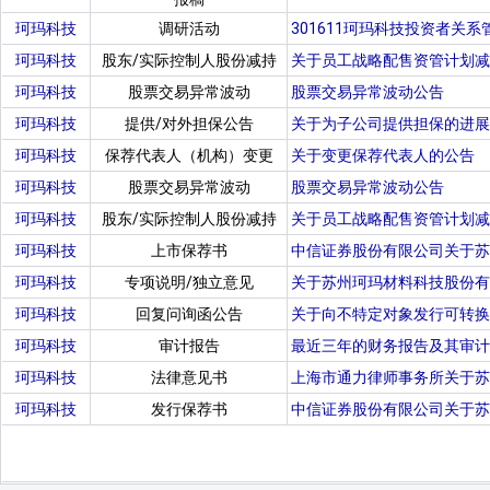
珂玛科技
调研活动
301611珂玛科技投资者关系管
珂玛科技
股东/实际控制人股份减持
关于员工战略配售资管计划减
珂玛科技
股票交易异常波动
股票交易异常波动公告
珂玛科技
提供/对外担保公告
关于为子公司提供担保的进展
珂玛科技
保荐代表人（机构）变更
关于变更保荐代表人的公告
珂玛科技
股票交易异常波动
股票交易异常波动公告
珂玛科技
股东/实际控制人股份减持
关于员工战略配售资管计划减
珂玛科技
上市保荐书
中信证券股份有限公司关于苏
珂玛科技
专项说明/独立意见
关于苏州珂玛材料科技股份有
珂玛科技
回复问询函公告
关于向不特定对象发行可转换
珂玛科技
审计报告
最近三年的财务报告及其审计
珂玛科技
法律意见书
上海市通力律师事务所关于苏
珂玛科技
发行保荐书
中信证券股份有限公司关于苏