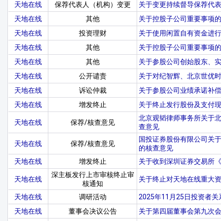
天地在线
保荐代表人（机构）变更
关于变更持续督导保荐代
天地在线
其他
关于控股子公司重要事项
天地在线
投资理财
关于使用闲置自有资金进
天地在线
其他
关于控股子公司重要事项
天地在线
其他
关于参股公司创始股东、
天地在线
公开谴责
关于对纪智辉、北京世优
天地在线
诉讼仲裁
关于参股公司业绩承诺补
天地在线
增发终止
关于终止发行股份及支付
北京观韬律师事务所关于
天地在线
保荐/核查意见
查意见
国投证券股份有限公司关
天地在线
保荐/核查意见
的核查意见
天地在线
增发终止
关于收到深圳证券交易所
深主板发行上市审核终止审
天地在线
关于终止对天地在线重大
核通知
天地在线
调研活动
2025年11月25日投资者
天地在线
董事会决议公告
关于第四届董事会第九次