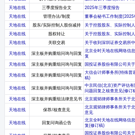
天地在线
三季度报告全文
2025年三季度报告
天地在线
管理办法/制度
董事会秘书工作制度(2025
天地在线
股东/实际控制人股份减持
关于控股股东、实际控制
天地在线
股权转让
关于控股股东、实际控制
天地在线
关联交易
关于收到深圳证券交易所
北京全时天地在线网络信
天地在线
深主板并购重组问询与回复
复
天地在线
深主板并购重组问询与回复
国投证券股份有限公司关
大信会计师事务所(特殊普
天地在线
深主板并购重组问询与回复
稿)
中京民信(北京)资产评估
天地在线
深主板并购重组问询与回复
问题回复之核查意见(修订稿
天地在线
深主板并购重组法律意见书
北京观韬律师事务所关于北
北京观韬律师事务所关于
天地在线
保荐/核查意见
意见
北京全时天地在线网络信
天地在线
回复问询函公告
复(修订稿)
国投证券股份有限公司关