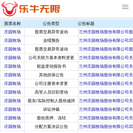
Tog
navi
股票名称
公告类型
公告标题
庄园牧场
股票交易异常波动
兰州庄园牧场股份有限公司股
庄园牧场
业绩预告
兰州庄园牧场股份有限公司20
庄园牧场
股票交易异常波动
兰州庄园牧场股份有限公司股
庄园牧场
公司关联方基本资料变更
兰州庄园牧场股份有限公司关
庄园牧场
权益变动报告书
兰州庄园牧场股份有限公司关
庄园牧场
其他担保公告
兰州庄园牧场股份有限公司
庄园牧场
公司注册资本变更
兰州庄园牧场股份有限公司关
庄园牧场
高管人员任职变动
兰州庄园牧场股份有限公司
庄园牧场
股东/实际控制人股份减持
兰州庄园牧场股份有限公司关
庄园牧场
诉讼仲裁
兰州庄园牧场股份有限公司
庄园牧场
股份质押、冻结
兰州庄园牧场股份有限公司关
庄园牧场
分配方案决议公告
兰州庄园牧场股份有限公司2