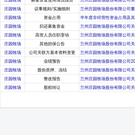
庄园牧场
募集资金使用情况报告
兰州庄园牧场股份有限公司关
庄园牧场
议事规则/实施细则
兰州庄园牧场股份有限公司董事
庄园牧场
资金占用
半年度非经营性资金占用及其
庄园牧场
归还募集资金
兰州庄园牧场股份有限公司关
庄园牧场
高管人员任职变动
兰州庄园牧场股份有限公司关
庄园牧场
其他担保公告
兰州庄园牧场股份有限公司
庄园牧场
公司关联方基本资料变更
兰州庄园牧场股份有限公司关
庄园牧场
业绩预告
兰州庄园牧场股份有限公司20
庄园牧场
股份质押、冻结
兰州庄园牧场股份有限公司关
庄园牧场
整改报告
兰州庄园牧场股份有限公司关
庄园牧场
股权转让
兰州庄园牧场股份有限公司关