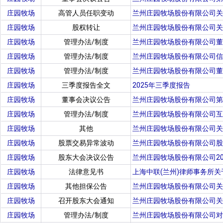
庄园牧场
高管人员任职变动
兰州庄园牧场股份有限公司关
庄园牧场
股权转让
兰州庄园牧场股份有限公司关
庄园牧场
管理办法/制度
兰州庄园牧场股份有限公司董事
庄园牧场
管理办法/制度
兰州庄园牧场股份有限公司信息
庄园牧场
管理办法/制度
兰州庄园牧场股份有限公司董事
庄园牧场
三季度报告全文
2025年三季度报告
庄园牧场
董事会决议公告
兰州庄园牧场股份有限公司第
庄园牧场
管理办法/制度
兰州庄园牧场股份有限公司互动
庄园牧场
其他
兰州庄园牧场股份有限公司关
庄园牧场
股票交易异常波动
兰州庄园牧场股份有限公司股
庄园牧场
股东大会决议公告
兰州庄园牧场股份有限公司2
庄园牧场
法律意见书
上海中联(兰州)律师事务所
庄园牧场
其他担保公告
兰州庄园牧场股份有限公司
庄园牧场
召开股东大会通知
兰州庄园牧场股份有限公司关
庄园牧场
管理办法/制度
兰州庄园牧场股份有限公司对外