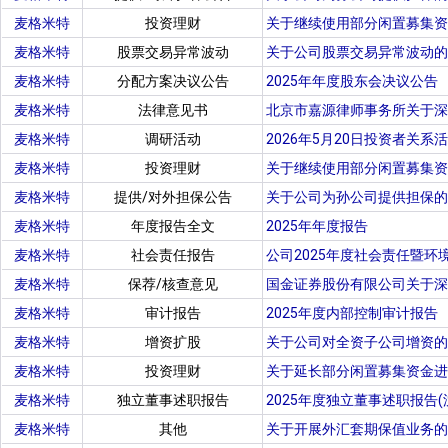
麦格米特
投资理财
关于继续使用部分闲置募集
麦格米特
股票交易异常波动
关于公司股票交易异常波动的
麦格米特
分配方案决议公告
2025年年度股东会决议公告
麦格米特
法律意见书
北京市嘉源律师事务所关于深
麦格米特
调研活动
2026年5月20日投资者关系
麦格米特
投资理财
关于继续使用部分闲置募集
麦格米特
提供/对外担保公告
关于公司为孙公司提供担保的
麦格米特
年度报告全文
2025年年度报告
麦格米特
社会责任报告
公司2025年度社会责任暨环境
麦格米特
保荐/核查意见
国金证券股份有限公司关于深
麦格米特
审计报告
2025年度内部控制审计报告
麦格米特
增资扩股
关于公司对全资子公司增资的
麦格米特
投资理财
关于延长部分闲置募集资金进
麦格米特
独立董事述职报告
2025年度独立董事述职报告(
麦格米特
其他
关于开展外汇套期保值业务的