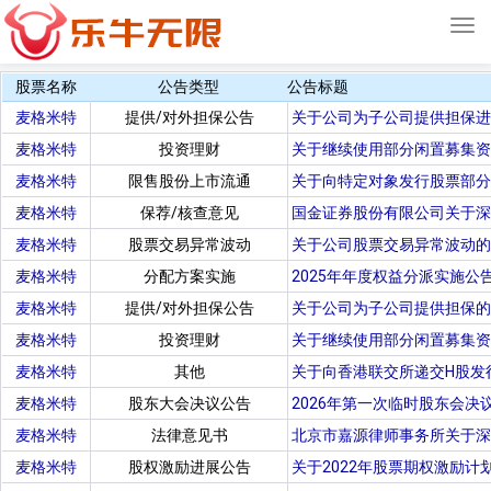
Tog
navi
股票名称
公告类型
公告标题
麦格米特
提供/对外担保公告
关于公司为子公司提供担保进
麦格米特
投资理财
关于继续使用部分闲置募集
麦格米特
限售股份上市流通
关于向特定对象发行股票部分
麦格米特
保荐/核查意见
国金证券股份有限公司关于深
麦格米特
股票交易异常波动
关于公司股票交易异常波动的
麦格米特
分配方案实施
2025年年度权益分派实施公
麦格米特
提供/对外担保公告
关于公司为子公司提供担保的
麦格米特
投资理财
关于继续使用部分闲置募集
麦格米特
其他
关于向香港联交所递交H股发
麦格米特
股东大会决议公告
2026年第一次临时股东会决
麦格米特
法律意见书
北京市嘉源律师事务所关于深
麦格米特
股权激励进展公告
关于2022年股票期权激励