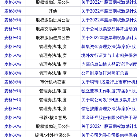
麦格米特
股权激励进展公告
关于2022年股票期权激励
麦格米特
其他
关于2022年股票期权激励
麦格米特
股权激励进展公告
关于2022年股票期权激励
麦格米特
股票交易异常波动
关于公司股票交易异常波动的
麦格米特
股权激励进展公告
关于2022年股票期权激励
麦格米特
管理办法/制度
募集资金管理办法(草案)(H股
麦格米特
管理办法/制度
境外发行证券与上市相关保密
麦格米特
管理办法/制度
内幕信息知情人登记管理制度(
麦格米特
管理办法/制度
公司制度修订对照汇总表
麦格米特
审计机构变更
关于聘请H股发行上市审计机
麦格米特
管理办法/制度
独立董事工作制度(草案)(H股
麦格米特
管理办法/制度
关于就公司发行H股股票并上
麦格米特
管理办法/制度
信息披露管理办法(草案)(H股
麦格米特
保荐/核查意见
国金证券股份有限公司关于
麦格米特
股权激励进展公告
关于2022年股票期权激励
麦格米特
提供/对外担保公告
关于公司为孙公司提供担保的