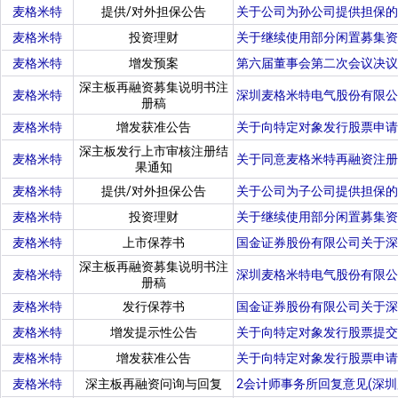
麦格米特
提供/对外担保公告
关于公司为孙公司提供担保的
麦格米特
投资理财
关于继续使用部分闲置募集
麦格米特
增发预案
第六届董事会第二次会议决议
深主板再融资募集说明书注
麦格米特
深圳麦格米特电气股份有限公司
册稿
麦格米特
增发获准公告
关于向特定对象发行股票申请
深主板发行上市审核注册结
麦格米特
关于同意麦格米特再融资注册
果通知
麦格米特
提供/对外担保公告
关于公司为子公司提供担保的
麦格米特
投资理财
关于继续使用部分闲置募集
麦格米特
上市保荐书
国金证券股份有限公司关于深
深主板再融资募集说明书注
麦格米特
深圳麦格米特电气股份有限公司
册稿
麦格米特
发行保荐书
国金证券股份有限公司关于深
麦格米特
增发提示性公告
关于向特定对象发行股票提交
麦格米特
增发获准公告
关于向特定对象发行股票申请
麦格米特
深主板再融资问询与回复
2会计师事务所回复意见(深