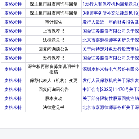
麦格米特
深主板再融资问询与回复
1发行人和保荐机构回复意见
麦格米特
深主板再融资问询与回复
3律师事务所补充法律意见书(
麦格米特
审计报告
发行人最近一年的财务报告及
麦格米特
上市保荐书
国金证券股份有限公司关于深
麦格米特
法律意见书
北京市嘉源律师事务所关于深圳
麦格米特
回复问询函公告
关于向特定对象发行股票审核
麦格米特
发行保荐书
国金证券股份有限公司关于深
深主板再融资募集说明书申
麦格米特
深圳麦格米特电气股份有限公司
报稿
麦格米特
保荐代表人（机构）变更
发行人及保荐机构关于深圳麦
麦格米特
回复问询函公告
中汇会专[2025]1147
麦格米特
股本变动
关于部分限制性股票回购注销
麦格米特
法律意见书
北京市嘉源律师事务所关于深