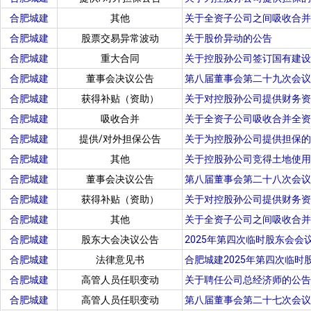
合肥城建
其他
关于全资子公司之间吸收合并
合肥城建
股票交易异常波动
关于股价异动的公告
合肥城建
重大合同
关于控股孙公司签订国有建设
合肥城建
董事会决议公告
第八届董事会第二十九次会议
合肥城建
获得补贴（资助）
关于对控股孙公司提供财务资
合肥城建
吸收合并
关于全资子公司吸收合并全资
合肥城建
提供/对外担保公告
关于为控股孙公司提供担保的
合肥城建
其他
关于控股孙公司竞得土地使用
合肥城建
董事会决议公告
第八届董事会第二十八次会议
合肥城建
获得补贴（资助）
关于对控股孙公司提供财务资
合肥城建
其他
关于全资子公司之间吸收合并
合肥城建
股东大会决议公告
2025年第四次临时股东会会
合肥城建
法律意见书
合肥城建2025年第四次临时
合肥城建
高管人员任职变动
关于聘任公司总经济师的公告
合肥城建
高管人员任职变动
第八届董事会第二十七次会议