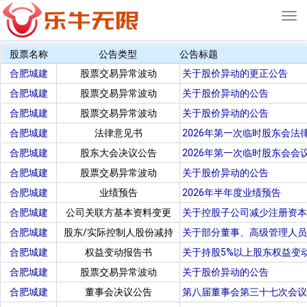
Tog
navi
股票名称
公告类型
公告标题
合肥城建
股票交易异常波动
关于股价异动的更正公告
合肥城建
股票交易异常波动
关于股价异动的公告
合肥城建
股票交易异常波动
关于股价异动的公告
合肥城建
法律意见书
2026年第一次临时股东会法
合肥城建
股东大会决议公告
2026年第一次临时股东会会
合肥城建
股票交易异常波动
关于股价异动的公告
合肥城建
业绩预告
2026年半年度业绩预告
合肥城建
公司关联方基本资料变更
关于控股子公司减少注册资本
合肥城建
股东/实际控制人股份减持
关于部分董事、高级管理人员
合肥城建
权益变动报告书
关于持股5%以上股东权益变
合肥城建
股票交易异常波动
关于股价异动的公告
合肥城建
董事会决议公告
第八届董事会第三十七次会议