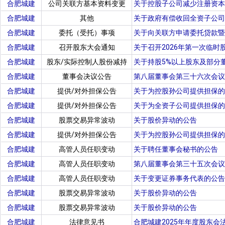
合肥城建
公司关联方基本资料变更
关于控股子公司减少注册资本
合肥城建
其他
关于政府有偿收回全资子公司
合肥城建
委托（受托）事项
关于向关联方申请委托贷款暨
合肥城建
召开股东大会通知
关于召开2026年第一次临时
合肥城建
股东/实际控制人股份减持
关于持股5%以上股东及部分
合肥城建
董事会决议公告
第八届董事会第三十六次会议
合肥城建
提供/对外担保公告
关于为控股孙公司提供担保的
合肥城建
提供/对外担保公告
关于为全资子公司提供担保的
合肥城建
股票交易异常波动
关于股价异动的公告
合肥城建
提供/对外担保公告
关于为控股孙公司提供担保的
合肥城建
高管人员任职变动
关于聘任董事会秘书的公告
合肥城建
高管人员任职变动
第八届董事会第三十五次会议
合肥城建
高管人员任职变动
关于变更证券事务代表的公告
合肥城建
股票交易异常波动
关于股价异动的公告
合肥城建
股票交易异常波动
关于股价异动的公告
合肥城建
法律意见书
合肥城建2025年年度股东会