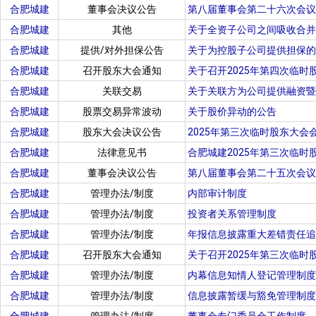
合肥城建
董事会决议公告
第八届董事会第二十六次会议
合肥城建
其他
关于全资子公司之间吸收合并
合肥城建
提供/对外担保公告
关于为控股子公司提供担保的
合肥城建
召开股东大会通知
关于召开2025年第四次临时
合肥城建
关联交易
关于关联方为公司提供融资暨
合肥城建
股票交易异常波动
关于股价异动的公告
合肥城建
股东大会决议公告
2025年第三次临时股东大会
合肥城建
法律意见书
合肥城建2025年第三次临时
合肥城建
董事会决议公告
第八届董事会第二十五次会议
合肥城建
管理办法/制度
内部审计制度
合肥城建
管理办法/制度
投资者关系管理制度
合肥城建
管理办法/制度
年报信息披露重大差错责任追
合肥城建
召开股东大会通知
关于召开2025年第三次临时
合肥城建
管理办法/制度
内幕信息知情人登记管理制度
合肥城建
管理办法/制度
信息披露暂缓与豁免管理制度