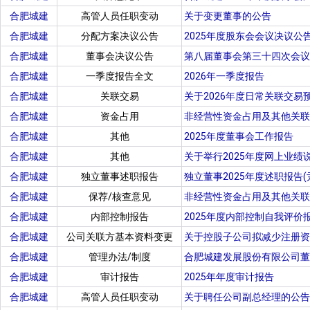
合肥城建
高管人员任职变动
关于变更董事的公告
合肥城建
分配方案决议公告
2025年度股东会会议决议公
合肥城建
董事会决议公告
第八届董事会第三十四次会议
合肥城建
一季度报告全文
2026年一季度报告
合肥城建
关联交易
关于2026年度日常关联交易
合肥城建
资金占用
非经营性资金占用及其他关联
合肥城建
其他
2025年度董事会工作报告
合肥城建
其他
关于举行2025年度网上业绩
合肥城建
独立董事述职报告
独立董事2025年度述职报告(
合肥城建
保荐/核查意见
非经营性资金占用及其他关联
合肥城建
内部控制报告
2025年度内部控制自我评价
合肥城建
公司关联方基本资料变更
关于控股子公司拟减少注册资
合肥城建
管理办法/制度
合肥城建发展股份有限公司董
合肥城建
审计报告
2025年年度审计报告
合肥城建
高管人员任职变动
关于聘任公司副总经理的公告