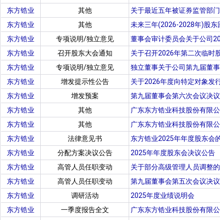
东方锆业
其他
关于最近五年被证券监管部门
东方锆业
其他
未来三年(2026-2028年)股
东方锆业
专项说明/独立意见
董事会审计委员会关于公司2
东方锆业
召开股东大会通知
关于召开2026年第二次临时
东方锆业
专项说明/独立意见
独立董事关于公司第九届董事
东方锆业
增发提示性公告
关于2026年度向特定对象发
东方锆业
增发预案
第九届董事会第六次会议决议
东方锆业
其他
广东东方锆业科技股份有限公
东方锆业
其他
广东东方锆业科技股份有限公
东方锆业
法律意见书
东方锆业2025年年度股东会
东方锆业
分配方案决议公告
2025年年度股东会决议公告
东方锆业
高管人员任职变动
关于部分高级管理人员调整的
东方锆业
高管人员任职变动
第九届董事会第五次会议决议
东方锆业
调研活动
2025年度业绩说明会
东方锆业
一季度报告全文
广东东方锆业科技股份有限公司