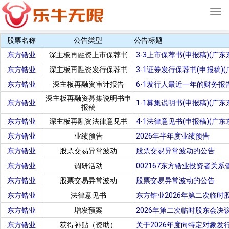
Tog
navi
股票名称
公告类型
公告标题
东方锆业
深主板再融资上市保荐书
3-3上市保荐书(申报稿)(广
东方锆业
深主板再融资发行保荐书
3-1证券发行保荐书(申报稿
东方锆业
深主板再融资审计报告
6-1发行人最近一年的财务报
深主板再融资募集说明书申
东方锆业
1-1募集说明书(申报稿)(广
报稿
东方锆业
深主板再融资法律意见书
4-1法律意见书(申报稿)(广
东方锆业
业绩预告
2026年半年度业绩预告
东方锆业
股票交易异常波动
股票交易异常波动的公告
东方锆业
调研活动
002167东方锆业投资者关系管
东方锆业
股票交易异常波动
股票交易异常波动的公告
东方锆业
法律意见书
东方锆业2026年第二次临时
东方锆业
增发预案
2026年第二次临时股东会决
东方锆业
获得补贴（资助）
关于2026年度向特定对象