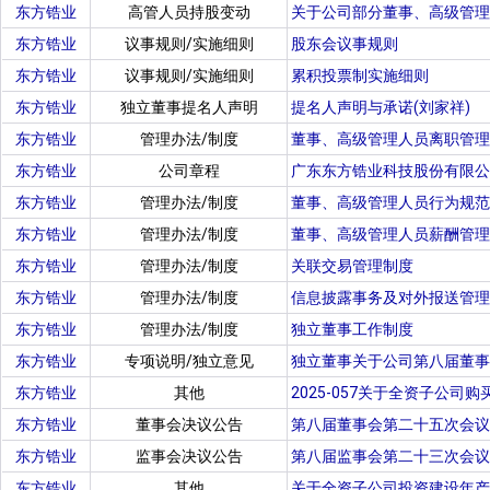
东方锆业
高管人员持股变动
关于公司部分董事、高级管理
东方锆业
议事规则/实施细则
股东会议事规则
东方锆业
议事规则/实施细则
累积投票制实施细则
东方锆业
独立董事提名人声明
提名人声明与承诺(刘家祥)
东方锆业
管理办法/制度
董事、高级管理人员离职管理
东方锆业
公司章程
广东东方锆业科技股份有限公司章
东方锆业
管理办法/制度
董事、高级管理人员行为规范
东方锆业
管理办法/制度
董事、高级管理人员薪酬管理
东方锆业
管理办法/制度
关联交易管理制度
东方锆业
管理办法/制度
信息披露事务及对外报送管理
东方锆业
管理办法/制度
独立董事工作制度
东方锆业
专项说明/独立意见
独立董事关于公司第八届董事
东方锆业
其他
2025-057关于全资子公司
东方锆业
董事会决议公告
第八届董事会第二十五次会议
东方锆业
监事会决议公告
第八届监事会第二十三次会议
东方锆业
其他
关于全资子公司投资建设年产