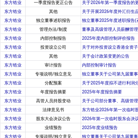
东方锆业
一季度报告更正公告
关于2026年第一季度报告的
东方锆业
其他
关于开展2026年度外汇衍生
东方锆业
独立董事述职报告
独立董事2025年度述职报告(
东方锆业
管理办法/制度
董事及高级管理人员薪酬管理
东方锆业
内部控制报告
2025年度内部控制评价报告
东方锆业
投资设立公司
关于对外投资设立香港全资子
东方锆业
其他
关于会计政策变更的公告
东方锆业
审计报告
内部控制审计报告
东方锆业
专项说明/独立意见
独立董事关于公司第九届董事
东方锆业
分配预案
关于2025年度拟不进行利润
东方锆业
年度报告摘要
2025年年度报告摘要
东方锆业
高管人员持股变动
关于公司部分董事、高级管理
东方锆业
法律意见书
东方锆业2026年第一次临时
东方锆业
股东大会决议公告
2026年第一次临时股东会决
东方锆业
业绩预告
2025年度业绩预告
东方锆业
专项说明/独立意见
独立董事关于公司第九届董事