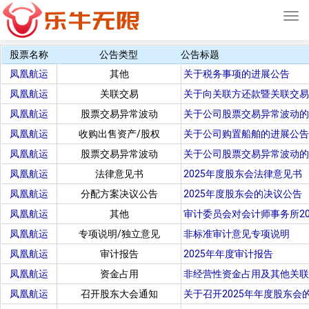
Tog
navi
股票名称
公告类型
公告标题
凤凰航运
其他
关于税务事项的进展公告
凤凰航运
关联交易
关于向关联方还款暨关联交易
凤凰航运
股票交易异常波动
关于公司股票交易异常波动的
凤凰航运
收购出售资产/股权
关于公司购置船舶的进展公告
凤凰航运
股票交易异常波动
关于公司股票交易异常波动的
凤凰航运
法律意见书
2025年度股东会法律意见书
凤凰航运
分配方案决议公告
2025年度股东会的决议公告
凤凰航运
其他
审计委员会对会计师事务所2
凤凰航运
专项说明/独立意见
非标准审计意见专项说明
凤凰航运
审计报告
2025年年度审计报告
凤凰航运
资金占用
非经营性资金占用及其他关联
凤凰航运
召开股东大会通知
关于召开2025年年度股东会