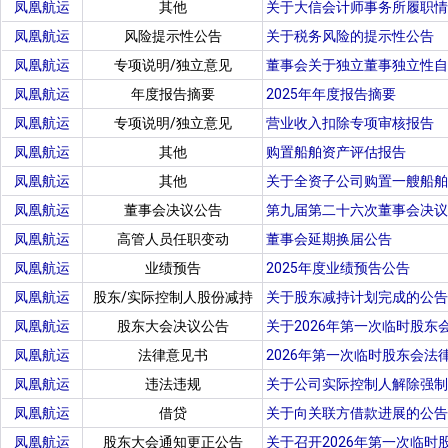
凤凰航运
其他
关于大信会计师事务所履职情
凤凰航运
风险提示性公告
关于税务风险的提示性公告
凤凰航运
专项说明/独立意见
董事会关于独立董事独立性自
凤凰航运
年度报告摘要
2025年年度报告摘要
凤凰航运
专项说明/独立意见
营业收入扣除专项审核报告
凤凰航运
其他
购置船舶资产评估报告
凤凰航运
其他
关于全资子公司购置一艘船舶
凤凰航运
董事会决议公告
第九届第二十六次董事会决议
凤凰航运
高管人员任职变动
董事会延期换届公告
凤凰航运
业绩预告
2025年度业绩预告公告
凤凰航运
股东/实际控制人股份减持
关于股东减持计划完成的公告
凤凰航运
股东大会决议公告
关于2026年第一次临时股东
凤凰航运
法律意见书
2026年第一次临时股东会法
凤凰航运
违法违规
关于公司实际控制人解除强制
凤凰航运
借贷
关于向关联方借款进展的公告
凤凰航运
股东大会通知更正公告
关于召开2026年第一次临时