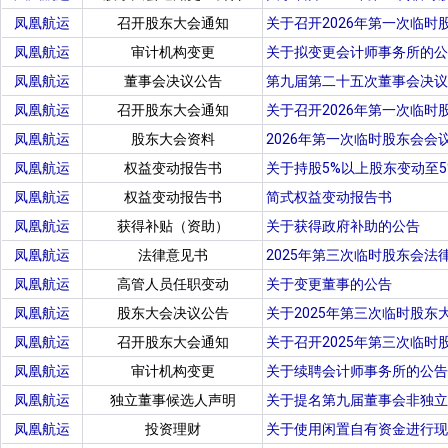
凤凰航运
召开股东大会通知
关于召开2026年第一次临时
凤凰航运
审计机构变更
关于拟变更会计师事务所的公
凤凰航运
董事会决议公告
第九届第二十五次董事会决议
凤凰航运
召开股东大会通知
关于召开2026年第一次临时
凤凰航运
股东大会资料
2026年第一次临时股东会会
凤凰航运
权益变动报告书
关于持股5%以上股东变动至
凤凰航运
权益变动报告书
简式权益变动报告书
凤凰航运
获得补贴（资助）
关于获得政府补助的公告
凤凰航运
法律意见书
2025年第三次临时股东会法
凤凰航运
高管人员任职变动
关于变更董事的公告
凤凰航运
股东大会决议公告
关于2025年第三次临时股东
凤凰航运
召开股东大会通知
关于召开2025年第三次临时
凤凰航运
审计机构变更
关于续聘会计师事务所的公告
凤凰航运
独立董事候选人声明
关于提名第九届董事会非独立
凤凰航运
投资理财
关于使用闲置自有资金进行现