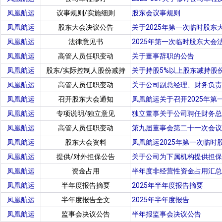
凤凰航运
议事规则/实施细则
股东会议事规则
凤凰航运
股东大会决议公告
关于2025年第一次临时股东
凤凰航运
法律意见书
2025年第一次临时股东大会
凤凰航运
高管人员任职变动
关于董事辞职的公告
凤凰航运
股东/实际控制人股份减持
关于持股5%以上股东减持股
凤凰航运
高管人员任职变动
关于公司副总经理、财务负责
凤凰航运
召开股东大会通知
凤凰航运关于召开2025年
凤凰航运
专项说明/独立意见
独立董事关于公司聘任财务总
凤凰航运
高管人员任职变动
第九届董事会第二十一次会议
凤凰航运
股东大会资料
凤凰航运2025年第一次临时
凤凰航运
提供/对外担保公告
关于公司为下属机构提供担保
凤凰航运
资金占用
半年度非经营性资金占用汇总
凤凰航运
半年度报告摘要
2025年半年度报告摘要
凤凰航运
半年度报告全文
2025年半年度报告
凤凰航运
监事会决议公告
半年报监事会决议公告