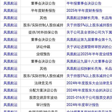
凤凰航运
董事会决议公告
半年报董事会决议公告
凤凰航运
半年度财务报告
2025年半年度财务报告
凤凰航运
其他
凤凰航运拆解长亮海、长晶海
凤凰航运
股东/实际控制人股份减持
关于持股5%以上股东减持股
凤凰航运
提供/对外担保公告
关于公司及全资孙公司为下属机
凤凰航运
董事会决议公告
凤凰航运第九届董事会第十九
凤凰航运
诉讼仲裁
关于诉讼进展暨终审胜诉的公
凤凰航运
业绩预告
凤凰航运2025年半年度业绩
凤凰航运
董事会决议公告
凤凰航运九届十八次董事会议
凤凰航运
其他
凤凰航运拟拆解长亮海、长晶
凤凰航运
股东/实际控制人股份减持
关于持股5%以上股东减持公
凤凰航运
法律意见书
2024年年度股东大会法律意
凤凰航运
分配方案决议公告
2024年年度股东大会的决议
凤凰航运
股票交易异常波动
2025-016关于公司股票交易
凤凰航运
审计报告
2024年年度审计报告