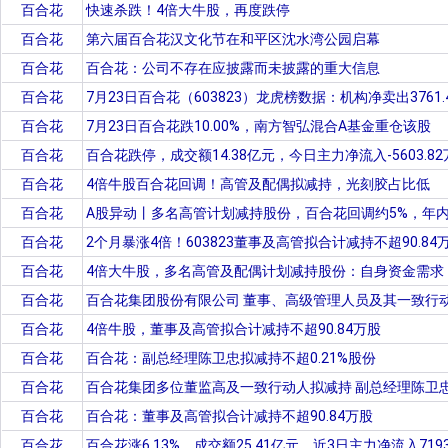
百合花
快速杀跌！4倍大牛股，再度跌停
百合花
第六届百合花汉文化节在和平区沈水湾公园启幕
百合花
百合花：公司不存在应披露而未披露的重大信息
百合花
7月23日百合花（603823）龙虎榜数据：机构净卖出3761.
百合花
7月23日百合花跌10.00%，南方智弘混合A基金重仓该股
百合花
百合花跌停，成交额14.38亿元，今日主力净流入-5603.82
百合花
4倍牛股百合花回调！高管及配偶拟减持，光刻胶占比低
百合花
A股异动丨多名高管计划减持股份，百合花回调约5%，年内
百合花
2个月暴涨4倍！603823董事及高管拟合计减持不超90.8
百合花
4倍大牛股，多名高管及配偶计划减持股份：自身资金需求
百合花
百合花集团股份有限公司 董事、高级管理人员及其一致行
百合花
4倍牛股，董事及高管拟合计减持不超90.84万股
百合花
百合花：副总经理陈卫忠拟减持不超0.21%股份
百合花
百合花集团多位董监高及一致行动人拟减持 副总经理陈卫忠计
百合花
百合花：董事及高管拟合计减持不超90.84万股
百合花
百合花涨6.13%，成交额25.41亿元，近3日主力净流入7193