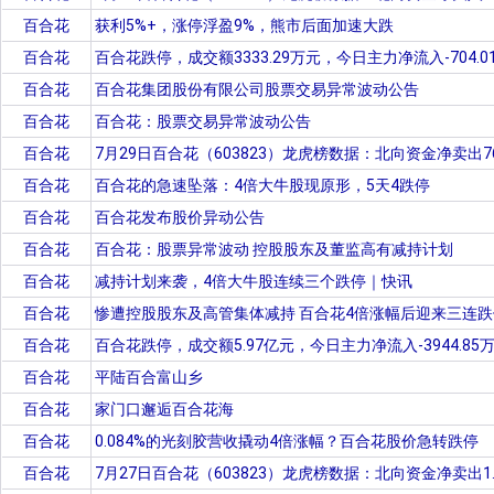
百合花
获利5%+，涨停浮盈9%，熊市后面加速大跌
百合花
百合花跌停，成交额3333.29万元，今日主力净流入-704.0
百合花
百合花集团股份有限公司股票交易异常波动公告
百合花
百合花：股票交易异常波动公告
百合花
7月29日百合花（603823）龙虎榜数据：北向资金净卖出76
百合花
百合花的急速坠落：4倍大牛股现原形，5天4跌停
百合花
百合花发布股价异动公告
百合花
百合花：股票异常波动 控股股东及董监高有减持计划
百合花
减持计划来袭，4倍大牛股连续三个跌停｜快讯
百合花
惨遭控股股东及高管集体减持 百合花4倍涨幅后迎来三连跌
百合花
百合花跌停，成交额5.97亿元，今日主力净流入-3944.85
百合花
平陆百合富山乡
百合花
家门口邂逅百合花海
百合花
0.084%的光刻胶营收撬动4倍涨幅？百合花股价急转跌停
百合花
7月27日百合花（603823）龙虎榜数据：北向资金净卖出1.