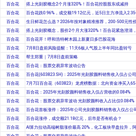
百合花
搭上光刻胶概念2个月涨320%！百合花控股股东或减持
百合花
百合花跌0.96%，成交额19.12亿元，近5日主力净流入2.3
百合花
生日鲜花怎么选？2026年按对象精准推荐，200-500元性
百合花
搭上光刻胶概念，股价2个月大涨320%！百合花紧急澄清，
百合花
百合花开！呼和浩特树木园上新夏日多巴胺花海
百合花
7月8日盘前风险提醒：11天6板人气股上半年同比盈转亏
百合花
帮主郑重｜7月8日盘前策略
百合花
百合花：股票交易异常波动公告
百合花
百合花(603823.SH)：2025年光刻胶颜料销售收入仅占公司
百合花
7月7日百合花（603823）龙虎榜数据：北向资金净买入654
百合花
百合花：2025年光刻胶颜料销售收入仅占营收的0.084%
百合花
百合花：股票交易异常波动 光刻胶颜料收入占比仅0.084%
百合花
百合花首板涨停：2025年公司光刻胶颜料销售收入仅占公司
百合花
百合花涨停，成交额21.18亿元，后市是否有机会？
百合花
AI算力拉动高端树脂涨价最高 20%，化工板块早盘拉升