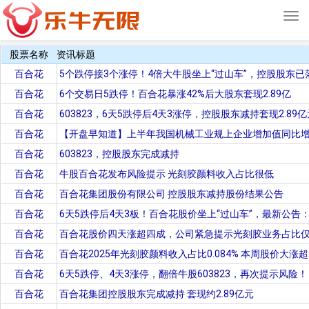
Tog
navi
股票名称
资讯标题
百合花
5个跌停接3个涨停！4倍大牛股坐上“过山车”，控股股东已落
百合花
6个交易日5跌停！百合花暴涨42%后大股东套现2.89亿
百合花
603823，6天5跌停后4天3涨停，控股股东减持套现2.89亿
百合花
【开盘早知道】上半年我国机械工业规上企业增加值同比增长
百合花
603823，控股股东完成减持
百合花
牛股百合花发布风险提示 光刻胶颜料收入占比很低
百合花
百合花集团股份有限公司 控股股东减持股份结果公告
百合花
6天5跌停后4天3板！百合花股价坐上“过山车”，最新公告
百合花
百合花股价四天涨超四成，公司紧急提示光刻胶业务占比仅0.
百合花
百合花2025年光刻胶颜料收入占比0.084% 本周股价大涨
百合花
6天5跌停、4天3涨停，翻倍牛股603823，再次提示风险！
百合花
百合花集团控股股东完成减持 套现约2.89亿元