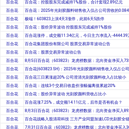
百合花
百合花：控股股东完成减持1%股份，合计套现2.89亿元
百合花
百合花：2025年光刻胶颜料销售收入仅占公司营收的0.084
百合花
极端！603823上演4天3涨停，此前6天5跌停
百合花
百合花：股价异常波动 控股股东完成减持1%股份
百合花
百合花涨停，成交额11.34亿元，今日主力净流入-4444.39
百合花
百合花集团股份有限公司 股票交易异常波动公告
百合花
百合花：股票交易异常波动公告
百合花
8月5日百合花（603823）龙虎榜数据：北向资金净买入735
百合花
百合花(603823.SH)：2025年光刻胶颜料销售收入仅占公
百合花
百合花三日累涨超20% 公司澄清光刻胶颜料收入占比较小
百合花
百合花：连续3个交易日收盘价涨幅偏离值累超20%
百合花
百合花：股价异常波动 光刻胶颜料营收占比小
百合花
百合花涨7.25%，成交额14.11亿元，后市是否有机会？
百合花
8月3日百合花（603823）龙虎榜数据：北向资金净买入892
百合花
百合花战略入股清荷科技 三方产业同盟加速LCD光刻胶全
百合花
7月31日百合花（603823）龙虎榜数据：北向资金净买入30