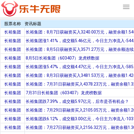
Tog
navi
股票名称
资讯标题
长裕集团
长裕集团：8月7日获融资买入3240.00万元，融资余额1.
长裕集团
长裕集团涨1.41%，成交额5.46亿元，今日主力净流入-544.
长裕集团
长裕集团：8月5日获融资买入3571.27万元，融资余额
长裕集团
8月5日长裕集团（603407）龙虎榜数据
长裕集团
长裕集团涨5.47%，成交额4.47亿元，今日主力净流入-585.
长裕集团
长裕集团：8月3日获融资买入3481.53万元，融资余额1.
长裕集团
长裕集团：7月31日获融资买入4378.23万元，融资余额1.
长裕集团
7月31日长裕集团（603407）龙虎榜数据
长裕集团
长裕集团跌7.39%，成交额5.97亿元，后市是否有机会？
长裕集团
长裕集团：7月29日获融资买入2105.05万元，融资余额1.
长裕集团
长裕集团跌6.12%，成交额3.00亿元，今日主力净流入-1031
长裕集团
长裕集团：7月27日获融资买入2156.32万元，融资余额1.