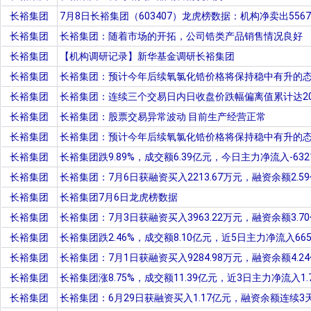
长裕集团
7月8日长裕集团（603407）龙虎榜数据：机构净卖出5567
长裕集团
长裕集团：随着市场的开拓，公司锆类产品销售情况良好
长裕集团
【机构调研记录】新华基金调研长裕集团
长裕集团
长裕集团：预计今年后续氧氯化锆价格将保持稳中有升的
长裕集团
长裕集团：连续三个交易日内日收盘价跌幅偏离值累计达2
长裕集团
长裕集团：股票交易异常波动 目前生产经营正常
长裕集团
长裕集团：预计今年后续氧氯化锆价格将保持稳中有升的
长裕集团
长裕集团跌9.89%，成交额6.39亿元，今日主力净流入-6321
长裕集团
长裕集团：7月6日获融资买入2213.67万元，融资余额2.
长裕集团
长裕集团7月6日龙虎榜数据
长裕集团
长裕集团：7月3日获融资买入3963.22万元，融资余额3.7
长裕集团
长裕集团跌2.46%，成交额8.10亿元，近5日主力净流入6650
长裕集团
长裕集团：7月1日获融资买入9284.98万元，融资余额4.2
长裕集团
长裕集团涨8.75%，成交额11.39亿元，近3日主力净流入1.
长裕集团
长裕集团：6月29日获融资买入1.17亿元，融资余额连续