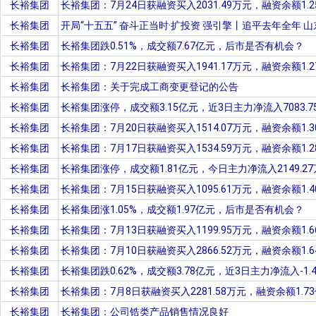
长裕集团
长裕集团：7月24日获融资买入2031.49万元，融资余额1.
长裕集团
开局“十五五” 奋斗正当时·扩投资 强引擎丨追平去年全年 山
长裕集团
长裕集团跌0.51%，成交额7.67亿元，后市是否有机会？
长裕集团
长裕集团：7月22日获融资买入1941.17万元，融资余额1.
长裕集团
长裕集团：关于完成工商变更登记的公告
长裕集团
长裕集团涨停，成交额3.15亿元，近3日主力净流入7083.7
长裕集团
长裕集团：7月20日获融资买入1514.07万元，融资余额1.
长裕集团
长裕集团：7月17日获融资买入1534.59万元，融资余额1.
长裕集团
长裕集团涨停，成交额1.81亿元，今日主力净流入2149.27
长裕集团
长裕集团：7月15日获融资买入1095.61万元，融资余额1.
长裕集团
长裕集团涨1.05%，成交额1.97亿元，后市是否有机会？
长裕集团
长裕集团：7月13日获融资买入1199.95万元，融资余额1.
长裕集团
长裕集团：7月10日获融资买入2866.52万元，融资余额1.
长裕集团
长裕集团跌0.62%，成交额3.78亿元，近3日主力净流入-1.
长裕集团
长裕集团：7月8日获融资买入2281.58万元，融资余额1.
长裕集团
长裕集团：公司锆类产品销售情况良好