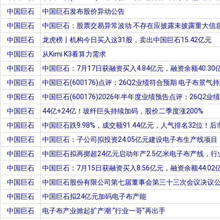
中国巨石
中国巨石发布股价异动公告
中国巨石
中国巨石：股票交易异常波动 不存在应披露未披露重大信
中国巨石
龙虎榜丨机构今日买入这31股，卖出中国巨石15.42亿元
中国巨石
从Kimi K3看算力需求
中国巨石
中国巨石：7月17日获融资买入4.84亿元，融资余额40.3
中国巨石
中国巨石(600176)点评：26Q2业绩符合预期 电子布景气
中国巨石
中国巨石(600176)2026年半年度业绩预告点评：26Q
中国巨石
44亿+24亿！玻纤巨头持续加码，股价二季度涨200%
中国巨石
中国巨石跌9.98%，成交额91.44亿元，人气排名32位
中国巨石
中国巨石：子公司拟投资24.05亿元建设电子布生产线项目
中国巨石
中国巨石拟再掷超24亿元启动年产2.5亿米电子布产线，
中国巨石
中国巨石：7月15日获融资买入8.56亿元，融资余额44.0
中国巨石
中国巨石股份有限公司第七届董事会第三十三次会议决议
中国巨石
中国巨石拟24亿元加码电子布产能
中国巨石
电子布产业掀起扩产潮 “行业一哥”再出手