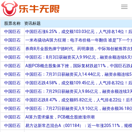
Tog
navi
股票名称
资讯标题
中国巨石
中国巨石涨6.25%，成交额103.03亿元，人气排名14
中国巨石
一米布撬动AI算力狂潮：电子布价格一年翻倍 谁是“下一个
中国巨石
券商8月金股热捧宁德时代、药明康德，中际旭创被推荐次
中国巨石
中国巨石：8月3日获融资买入9.99亿元，融资余额连续6
中国巨石
A股PCB概念股集体下挫，国际复材跌超11%，中国巨石跌
中国巨石
中国巨石：7月31日获融资买入14.44亿元，融资余额连
中国巨石
中国巨石跌4.58%，成交额109.45亿元，人气排名32
中国巨石
中国巨石：7月29日获融资买入9.86亿元，融资余额连续
中国巨石
中国巨石跌8.47%，成交额85.82亿元，人气排名22位
中国巨石
中国巨石：7月27日获融资买入9.10亿元，融资余额36.1
中国巨石
AI算力需求爆发，PCB概念股掀涨停潮
中国巨石
易方达新常态混合A（001184）：近一年涨205.11%，