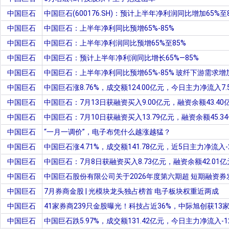
中国巨石
中国巨石(600176.SH)：预计上半年净利润同比增加65%至
中国巨石
中国巨石：上半年净利同比预增65%-85%
中国巨石
中国巨石：上半年净利润同比预增65%至85%
中国巨石
中国巨石：预计上半年净利润同比增长65%—85%
中国巨石
中国巨石：上半年净利同比预增65%-85% 玻纤下游需求
中国巨石
中国巨石涨8.76%，成交额124.00亿元，今日主力净流入7.
中国巨石
中国巨石：7月13日获融资买入9.00亿元，融资余额43.4
中国巨石
中国巨石：7月10日获融资买入13.79亿元，融资余额45.
中国巨石
“一月一调价”，电子布凭什么越涨越猛？
中国巨石
中国巨石涨4.71%，成交额141.78亿元，近5日主力净流入-2
中国巨石
中国巨石：7月8日获融资买入8.73亿元，融资余额42.01
中国巨石
中国巨石股份有限公司关于2026年度第六期超 短期融资
中国巨石
7月券商金股 | 光模块龙头独占榜首 电子板块权重近两成
中国巨石
41家券商239只金股曝光！科技占近36%，中际旭创获13家
中国巨石
中国巨石跌5.97%，成交额131.42亿元，今日主力净流入-12