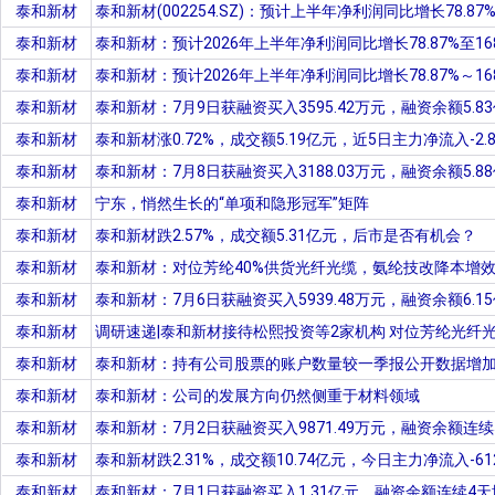
泰和新材
泰和新材(002254.SZ)：预计上半年净利润同比增长78.87%～
泰和新材
泰和新材：预计2026年上半年净利润同比增长78.87%至168
泰和新材
泰和新材：预计2026年上半年净利润同比增长78.87%～168
泰和新材
泰和新材：7月9日获融资买入3595.42万元，融资余额5.
泰和新材
泰和新材涨0.72%，成交额5.19亿元，近5日主力净流入-2.
泰和新材
泰和新材：7月8日获融资买入3188.03万元，融资余额5.
泰和新材
宁东，悄然生长的“单项和隐形冠军”矩阵
泰和新材
泰和新材跌2.57%，成交额5.31亿元，后市是否有机会？
泰和新材
泰和新材：对位芳纶40%供货光纤光缆，氨纶技改降本增
泰和新材
泰和新材：7月6日获融资买入5939.48万元，融资余额6.
泰和新材
调研速递|泰和新材接待松熙投资等2家机构 对位芳纶光纤光
泰和新材
泰和新材：持有公司股票的账户数量较一季报公开数据增加11
泰和新材
泰和新材：公司的发展方向仍然侧重于材料领域
泰和新材
泰和新材：7月2日获融资买入9871.49万元，融资余额
泰和新材
泰和新材跌2.31%，成交额10.74亿元，今日主力净流入-612
泰和新材
泰和新材：7月1日获融资买入1.31亿元，融资余额连续4