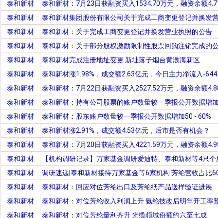
泰和新材
泰和新材：7月23日获融资买入1534.70万元，融资余额4.
泰和新材
泰和新材集团股份有限公司关于完成工商变更登记并换发
泰和新材
泰和新材：关于完成工商变更登记并换发营业执照的公告
泰和新材
泰和新材：关于部分股权激励限制性股票回购注销完成的
泰和新材
泰和新材完成注册地址变更 新址落子烟台黄渤海新区
泰和新材
泰和新材涨1.98%，成交额2.63亿元，今日主力净流入-644.
泰和新材
泰和新材：7月22日获融资买入2527.52万元，融资余额4.
泰和新材
泰和新材：持有公司股票的账户数量较一季报公开数据增加50
泰和新材
泰和新材：股东账户数量较一季报公开数据增加50 - 60%
泰和新材
泰和新材涨2.91%，成交额4.53亿元，后市是否有机会？
泰和新材
泰和新材：7月20日获融资买入4221.59万元，融资余额4.
泰和新材
【机构调研记录】万家基金调研爱迪特、泰和新材等4只个
泰和新材
调研速递|泰和新材接待万家基金等6家机构 芳纶营收占比6
泰和新材
泰和新材：回应对位芳纶出口及芳纶纸产品送样验证进展
泰和新材
泰和新材：对位芳纶收入利润上升 氨纶技改后明年开工率
泰和新材
泰和新材：对位芳纶量利齐升 光缆领域份额约六至七成