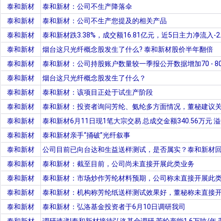
泰和新材
泰和新材：公司不生产降落伞
泰和新材
泰和新材：公司不生产您提及的相关产品
泰和新材
泰和新材跌3.38%，成交额16.81亿元，近5日主力净流入-2.
泰和新材
烟台这只光纤概念股发生了什么? 泰和新材股价半年翻倍
泰和新材
泰和新材：公司持股账户数量较一季报公开数据增加70 - 8
泰和新材
烟台这只光纤概念股发生了什么？
泰和新材
泰和新材：该项目正处于试生产阶段
泰和新材
泰和新材：投资者询问芳纶、氨纶多方面情况，董秘建议
泰和新材
泰和新材6月11日现1笔大宗交易 总成交金额340.56万元 溢
泰和新材
泰和新材亲手“捅破”光纤叙事
泰和新材
公司目前已向台达和生益送样测试，是否属实？泰和新材
泰和新材
泰和新材：截至目前，公司尚未直接开展此类业务
泰和新材
泰和新材：市场炒作芳纶材料预期，公司称未直接开展此
泰和新材
泰和新材：机构称芳纶纸送样测试效果好，董秘称未直接
泰和新材
泰和新材：弘洛基金投资者于6月10日调研我司