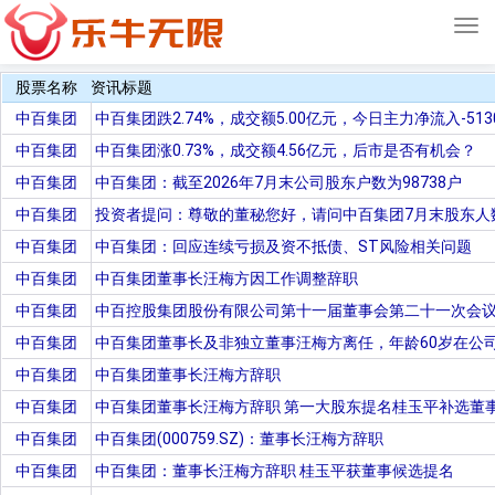
Tog
navi
股票名称
资讯标题
中百集团
中百集团跌2.74%，成交额5.00亿元，今日主力净流入-5130
中百集团
中百集团涨0.73%，成交额4.56亿元，后市是否有机会？
中百集团
中百集团：截至2026年7月末公司股东户数为98738户
中百集团
投资者提问：尊敬的董秘您好，请问中百集团7月末股东人
中百集团
中百集团：回应连续亏损及资不抵债、ST风险相关问题
中百集团
中百集团董事长汪梅方因工作调整辞职
中百集团
中百控股集团股份有限公司第十一届董事会第二十一次会
中百集团
中百集团董事长及非独立董事汪梅方离任，年龄60岁在公司董
中百集团
中百集团董事长汪梅方辞职
中百集团
中百集团董事长汪梅方辞职 第一大股东提名桂玉平补选董
中百集团
中百集团(000759.SZ)：董事长汪梅方辞职
中百集团
中百集团：董事长汪梅方辞职 桂玉平获董事候选提名