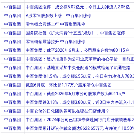
中百集团
中百集团涨停，成交额5.02亿元，今日主力净流入2.05亿
中百集团
A股零售股多数上涨，中百集团涨停
中百集团
零售概念震荡上行 中百集团涨停
中百集团
国务院批复《扩大消费“十五五”规划》，中百集团涨停
中百集团
零售概念震荡拉升 中百集团涨停
中百集团
中百集团：截至2026年6月末，公司股东户数为80115户
中百集团
中百集团：硬折扣店作为公司业态革新的核心举措，目前
中百集团
中百集团：基地直采加中央仓配送的模式缩短了流通链路
中百集团
中百集团涨1.54%，成交额6.55亿元，今日主力净流入788.
中百集团
截至6月底，环比超1.17万户股东清仓中百集团
中百集团
中百集团：截至2026年6月末公司股东户数为80115户
中百集团
中百集团跌3.13%，成交额3.80亿元，近3日主力净流入-1.
中百集团
中百仓储的日化团购券可以在哪些门店使用？
中百集团
中百集团：2024年公司已组织专班赴同行门店开展调改学
中百集团
中百集团累计诉讼仲裁金额达8622.65万元 占净资产10.50