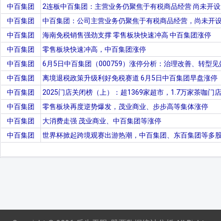
中百集团
2连板中百集团：主营业务仍聚焦于有税商品经营 尚未开
中百集团
中百集团：公司主营业务仍聚焦于有税商品经营，尚未开
中百集团
海南免税销售强劲支撑 零售板块快速冲高 中百集团涨停
中百集团
零售板块快速冲高，中百集团涨停
中百集团
6月5日中百集团（000759）涨停分析：治理改善、转型
中百集团
离境退税政策升级利好免税赛道 6月5日中百集团早盘涨停
中百集团
2025门店关闭榜（上）：超1369家超市，1.7万家茶咖门
中百集团
零售板块再度逆势爆发，茂业商业、步步高等集体涨停
中百集团
大消费走强 茂业商业、中百集团等涨停
中百集团
世界杯掀起跨境观赛出游热潮，中百集团、东百集团等多