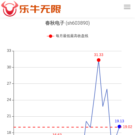
Tog
navi
春秋电子
(sh603890)