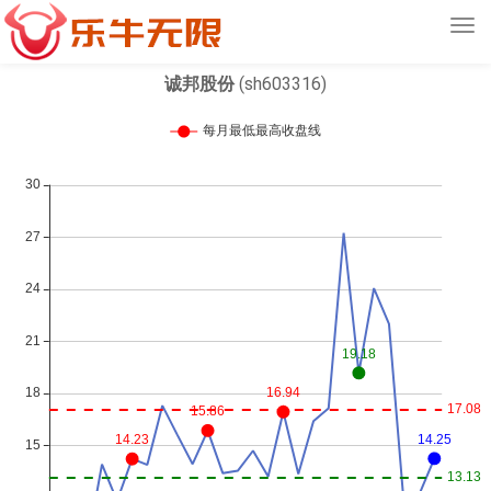
Tog
navi
诚邦股份
(sh603316)