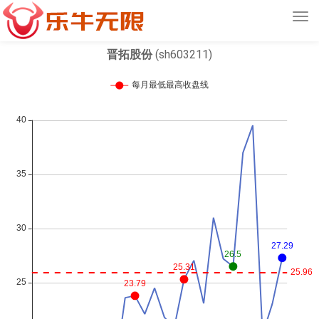
Tog
navi
晋拓股份
(sh603211)