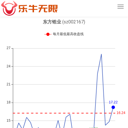
Tog
navi
东方锆业
(sz002167)