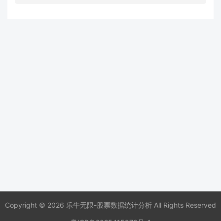
Copyright © 2026 乐牛无限-股票数据统计分析 All Rights Reserved