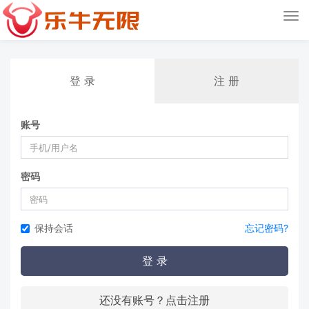
Tog
nav
登 录
注 册
账号
密码
保持会话
忘记密码?
登 录
还没有账号？点击注册