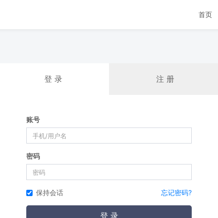
首页
登 录
注 册
账号
密码
保持会话
忘记密码?
登 录