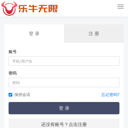
Tog
nav
登 录
注 册
账号
密码
保持会话
忘记密码?
登 录
还没有账号？点击注册