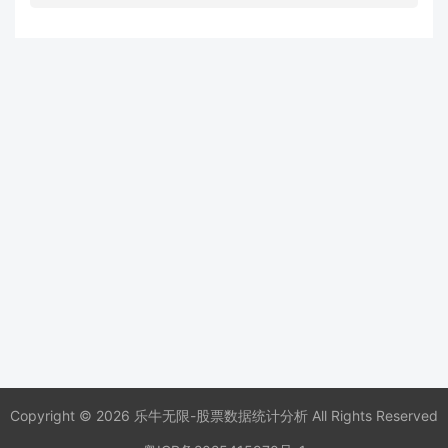
Copyright © 2026 乐牛无限-股票数据统计分析 All Rights Reserved