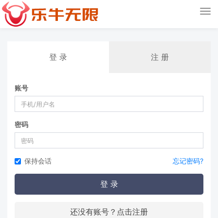
Tog
nav
登 录
注 册
账号
密码
保持会话
忘记密码?
登 录
还没有账号？点击注册