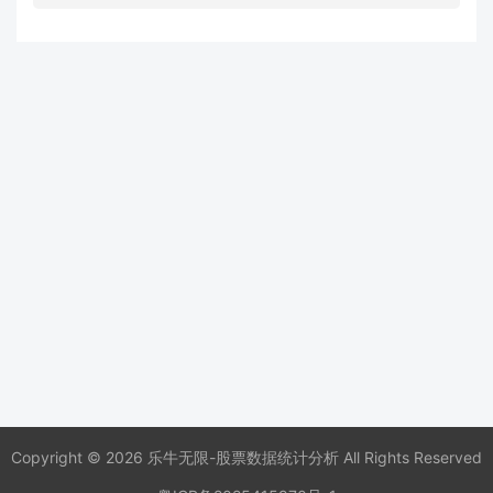
Copyright © 2026 乐牛无限-股票数据统计分析 All Rights Reserved