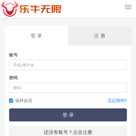
Tog
nav
登 录
注 册
账号
密码
保持会话
忘记密码?
登 录
还没有账号？点击注册