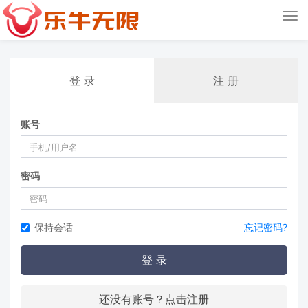
Tog
nav
登 录
注 册
账号
密码
保持会话
忘记密码?
登 录
还没有账号？点击注册