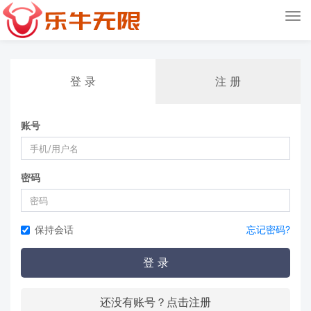
Tog
nav
登 录
注 册
账号
密码
保持会话
忘记密码?
登 录
还没有账号？点击注册