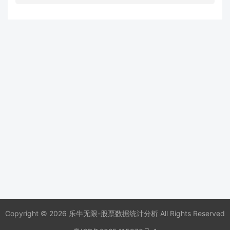
Copyright © 2026 乐牛无限-股票数据统计分析 All Rights Reserved