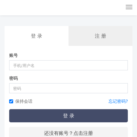
Tog
nav
登 录
注 册
账号
密码
保持会话
忘记密码?
登 录
还没有账号？点击注册