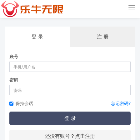
Tog
nav
登 录
注 册
账号
密码
保持会话
忘记密码?
登 录
还没有账号？点击注册