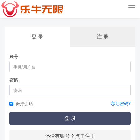
Tog
nav
登 录
注 册
账号
密码
保持会话
忘记密码?
登 录
还没有账号？点击注册