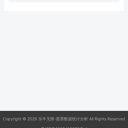
Copyright © 2026 乐牛无限-股票数据统计分析 All Rights Reserved