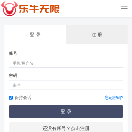
Tog
nav
登 录
注 册
账号
密码
保持会话
忘记密码?
登 录
还没有账号？点击注册