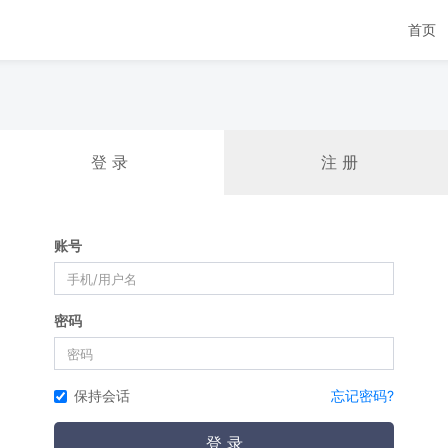
首页
登 录
注 册
账号
密码
保持会话
忘记密码?
登 录