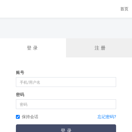
首页
登 录
注 册
账号
密码
保持会话
忘记密码?
登 录