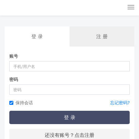
Tog
nav
登 录
注 册
账号
密码
保持会话
忘记密码?
登 录
还没有账号？点击注册