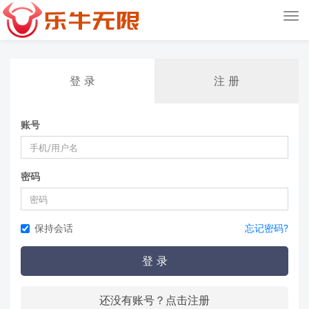
Tog
nav
登 录
注 册
账号
密码
保持会话
忘记密码?
登 录
还没有账号？点击注册