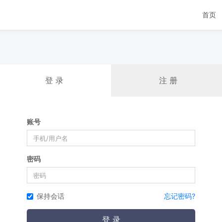
首页
登 录
注 册
账号
密码
保持会话
忘记密码?
登 录