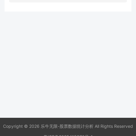
Copyright © 2026 乐牛无限-股票数据统计分析 All Rights Reserved