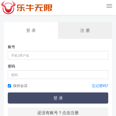
Tog
nav
登 录
注 册
账号
密码
保持会话
忘记密码?
登 录
还没有账号？点击注册