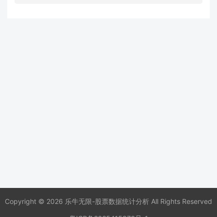
Copyright © 2026 乐牛无限-股票数据统计分析 All Rights Reserved