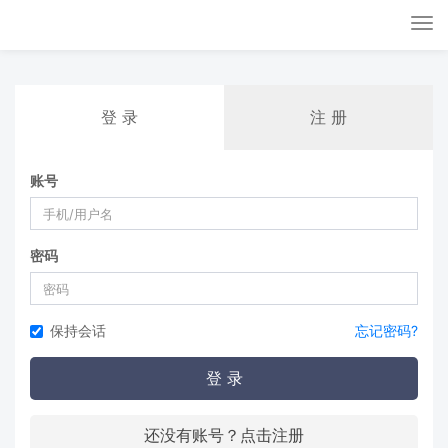
Tog
nav
登 录
注 册
账号
密码
保持会话
忘记密码?
登 录
还没有账号？点击注册