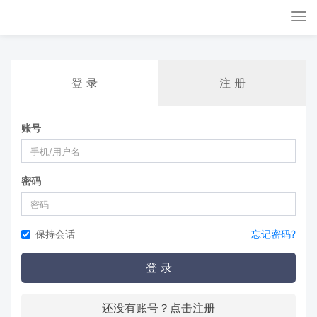
Tog
nav
登 录
注 册
账号
密码
保持会话
忘记密码?
登 录
还没有账号？点击注册