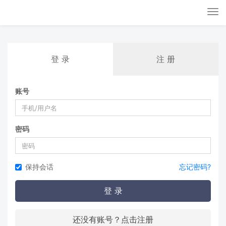
Tog
nav
登 录
注 册
账号
密码
保持会话
忘记密码?
登 录
还没有账号？点击注册