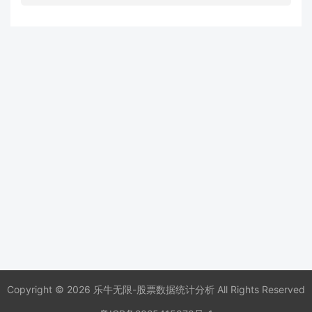
Copyright © 2026 乐牛无限-股票数据统计分析 All Rights Reserved