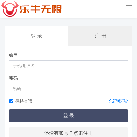
Tog
nav
登 录
注 册
账号
密码
保持会话
忘记密码?
登 录
还没有账号？点击注册